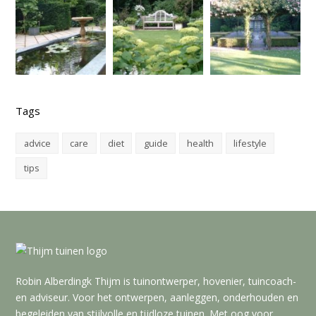
Tags
advice
care
diet
guide
health
lifestyle
tips
Robin Alberdingk Thijm is tuinontwerper, hovenier, tuincoach-
en adviseur. Voor het ontwerpen, aanleggen, onderhouden en
begeleiden van stijlvolle en tijdloze tuinen. Met oog voor